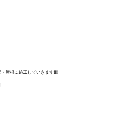
・屋根に施工していきます‼️‼️
材