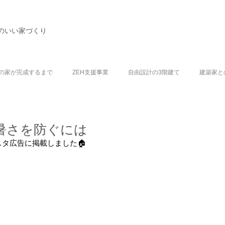
のいい家づくり
の家が完成するまで
ZEH支援事業
自由設計の3階建て
建築家と
暑さを防ぐには
タ広告に掲載しました🏠