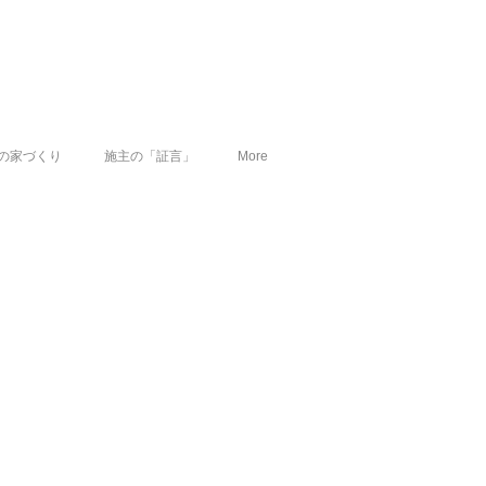
の家づくり
施主の「証言」
More