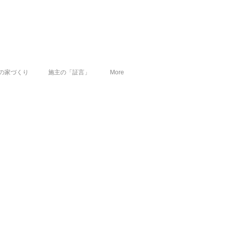
の家づくり
施主の「証言」
More