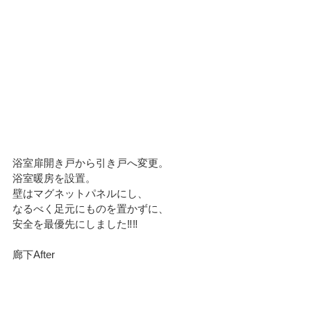
浴室扉開き戸から引き戸へ変更。
浴室暖房を設置。
壁はマグネットパネルにし、
なるべく足元にものを置かずに、
安全を最優先にしました‼️‼️
廊下After