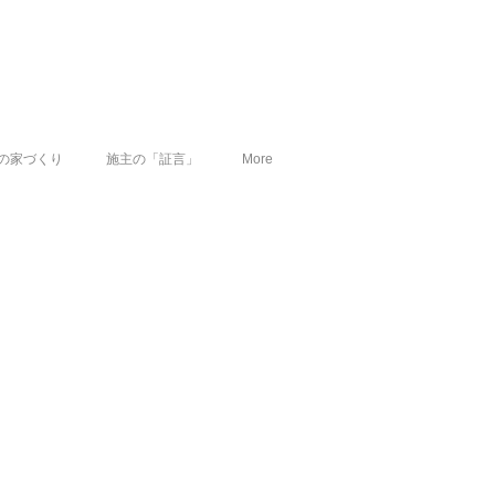
の家づくり
施主の「証言」
More