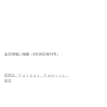
金沢情報に掲載（9月30日発刊号）
新商品「Ｆｏｒｅｓｔ　Ｆａｍｉｌｙ」
誕生