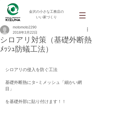
金沢の小さな工務店の
いい家づくり
motomoto2290
2018年3月22日
シロアリ対策（基礎外断熱
ﾒｯｼｭ防蟻工法）
シロアリの侵入を防ぐ工法
基礎外断熱にタ−ミメッシュ「細かい網
目」
を基礎外部に貼り付けます！！　