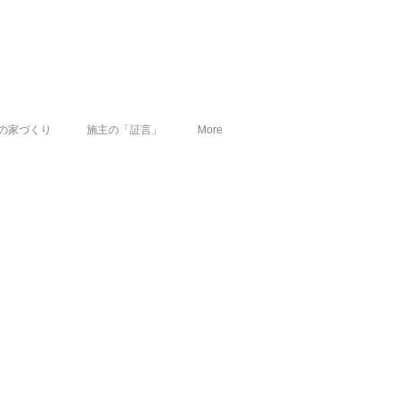
の家づくり
施主の「証言」
More