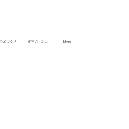
の家づくり
施主の「証言」
More