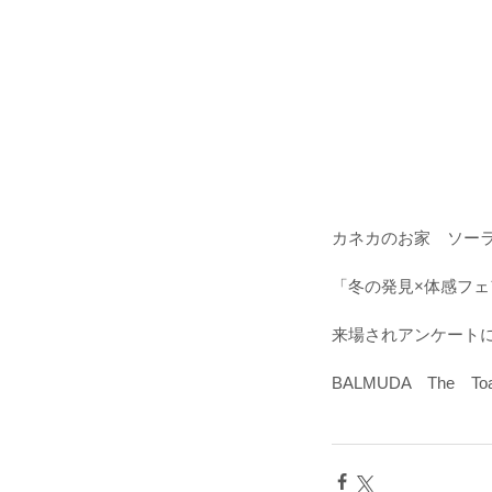
カネカのお家　ソー
「冬の発見×体感フ
来場されアンケート
BALMUDA　The　T