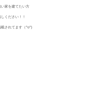
強い家を建てたい方
越しください！！
載されてます（^o^)