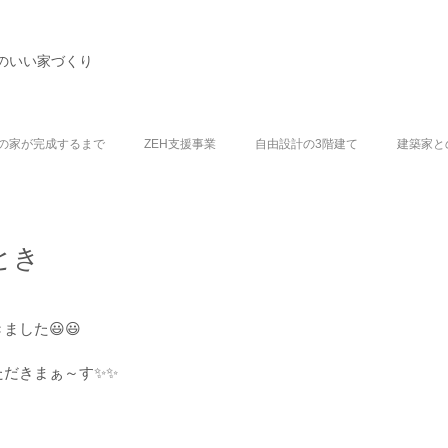
のいい家づくり
の家が完成するまで
ZEH支援事業
自由設計の3階建て
建築家と
とき
ました😃😃
ただきまぁ～す✨✨