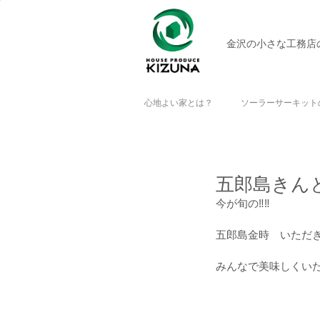
金沢の小さな工務店
心地よい家とは？
ソーラーサーキット
五郎島きん
今が旬の‼‼
五郎島金時　いただき
みんなで美味しくい