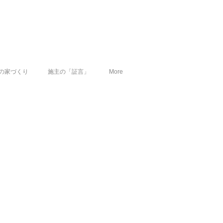
の家づくり
施主の「証言」
More