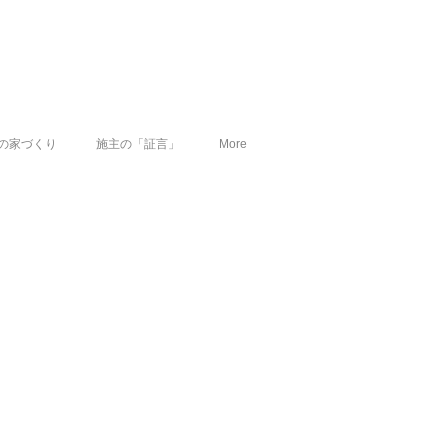
の家づくり
施主の「証言」
More