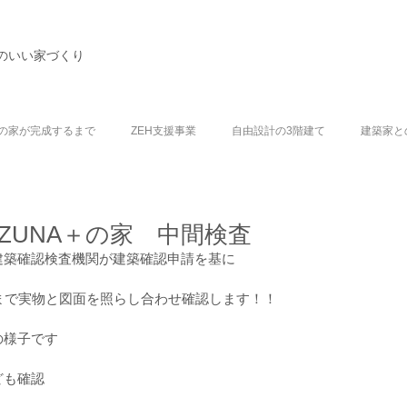
のいい家づくり
の家が完成するまで
ZEH支援事業
自由設計の3階建て
建築家と
IZUNA＋の家 中間検査
建築確認検査機関が建築確認申請を基に
まで実物と図面を照らし合わせ確認します！！
の様子です
ども確認