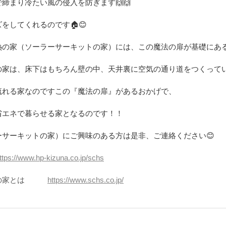
締まり冷たい風の侵入を防ぎます🙌🙌
をしてくれるのです🏠😊
熱の家（ソーラーサーキットの家）には、この魔法の扉が基礎にあ
の家は、床下はもちろん壁の中、天井裏に空気の通り道をつくってい
流れる家なのですこの『魔法の扉』があるおかげで、
省エネで暮らせる家となるのです！！
ーサーキットの家）にご興味のある方は是非、ご連絡ください😊
ttps://www.hp-kizuna.co.jp/schs
の家とは　　　
https://www.schs.co.jp/