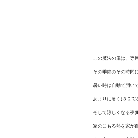
この魔法の扉は、専
その季節のその時間に
暑い時は自動で開い
あまりに暑く(３２℃
そして涼しくなる夜(
家のこもる熱を家が