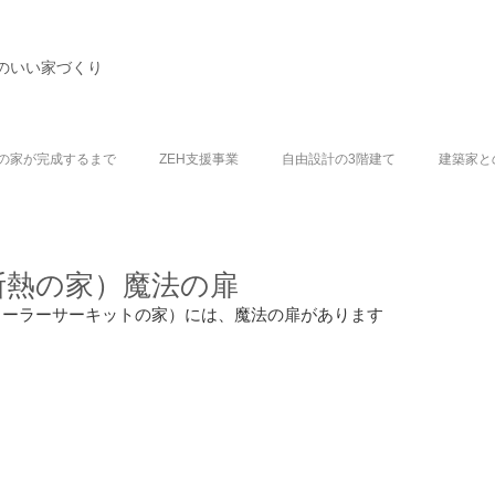
のいい家づくり
の家が完成するまで
ZEH支援事業
自由設計の3階建て
建築家と
断熱の家）魔法の扉
ソーラーサーキットの家）には、魔法の扉があります