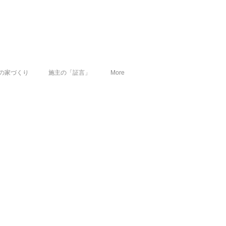
の家づくり
施主の「証言」
More